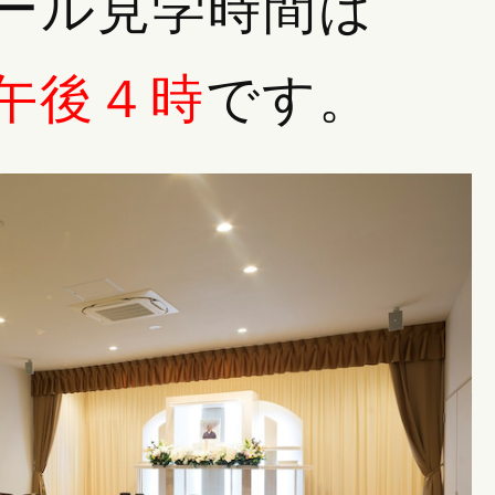
ール見学時間は
町、甲良町、
午後４時
です。