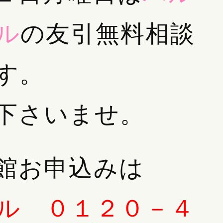
ル
の友引無料相談
す。
下さいませ。
館お申込みは
ル
０１２０－４