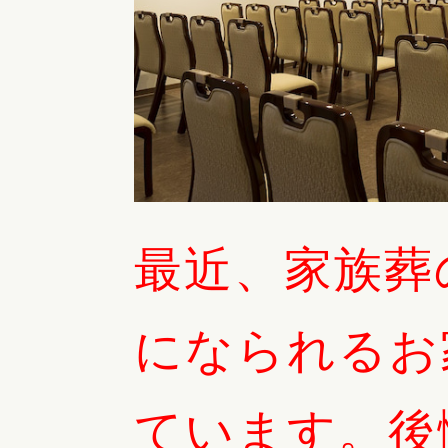
最近、家族葬
になられるお
ています。後