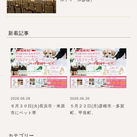
新着記事
2026.06.28
2026.06.20
202
て
６月３０日(火)長浜市・米原
５月２２日(月)彦根市・多賀
お
市にペット帯
町、甲良町、
て
カテゴリー