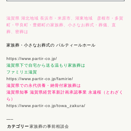
滋賀県 湖北地域 長浜市・米原市、湖東地域 彦根市・多賀
町・甲良町・豊郷町の家族葬、小さなお葬式・葬儀、直
葬、密葬は
家族葬・小さなお葬式の パルティールホール
https://www.partir-co.jp/
滋賀県下で自宅から送る温もり家族葬は
ファミリエ滋賀
https://www.partir-co.jp/famirie/
滋賀県での永代供養・納骨付家族葬は
滋賀県知事 滋賀県経営革新計画承認事業 永遠桜（とわざく
ら）
https://www.partir-co.jp/towa_zakura/
—–
カテゴリー
家族葬の事前相談会