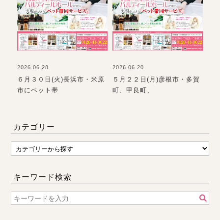
2026.06.28
2026.06.20
2026
て
６月３０日(火)長浜市・米原
５月２２日(月)彦根市・多賀
お墓
市にペット帯
町、甲良町、
てい
カテゴリー
キーワード検索