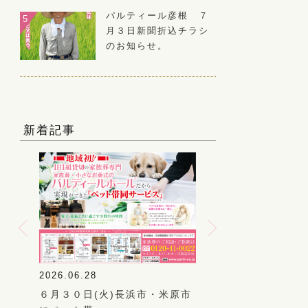
パルティール彦根 ７
月３日新聞折込チラシ
のお知らせ。
新着記事
2026.06.20
2026.06.17
火)長浜市・米原市
５月２２日(月)彦根市・多賀
お墓じまい