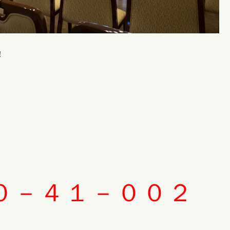
！
０－４１－００２