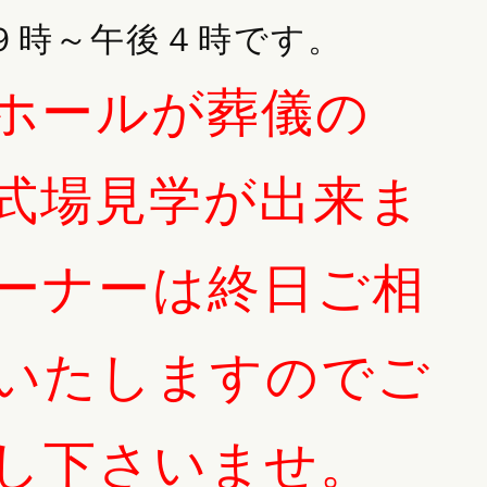
９時～午後４時です。
ホールが葬儀の
式場見学が出来ま
ーナーは終日ご相
いたしますのでご
2026.08.01
2026.06.28
し下さいませ。
)彦根市・多賀
ペットの葬儀参列について
６月３０日(