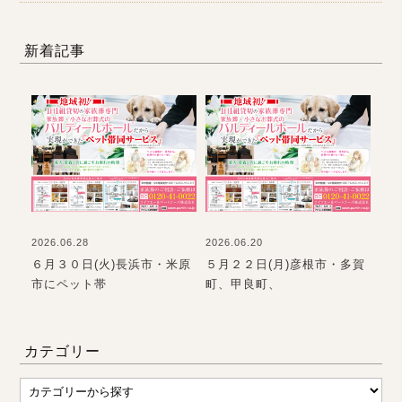
新着記事
2026.06.28
2026.06.20
202
て
６月３０日(火)長浜市・米原
５月２２日(月)彦根市・多賀
お
市にペット帯
町、甲良町、
て
カテゴリー