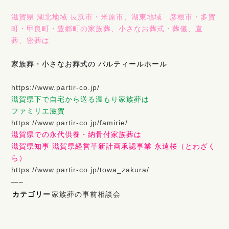
滋賀県 湖北地域 長浜市・米原市、湖東地域 彦根市・多賀
町・甲良町・豊郷町の家族葬、小さなお葬式・葬儀、直
葬、密葬は
家族葬・小さなお葬式の パルティールホール
https://www.partir-co.jp/
滋賀県下で自宅から送る温もり家族葬は
ファミリエ滋賀
https://www.partir-co.jp/famirie/
滋賀県での永代供養・納骨付家族葬は
滋賀県知事 滋賀県経営革新計画承認事業 永遠桜（とわざく
ら）
https://www.partir-co.jp/towa_zakura/
—–
カテゴリー
家族葬の事前相談会