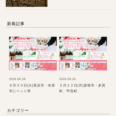
新着記事
2026.06.28
2026.06.20
202
て
６月３０日(火)長浜市・米原
５月２２日(月)彦根市・多賀
お
市にペット帯
町、甲良町、
て
カテゴリー