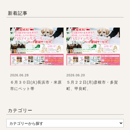
新着記事
2026.06.28
2026.06.20
202
て
６月３０日(火)長浜市・米原
５月２２日(月)彦根市・多賀
お
市にペット帯
町、甲良町、
て
カテゴリー