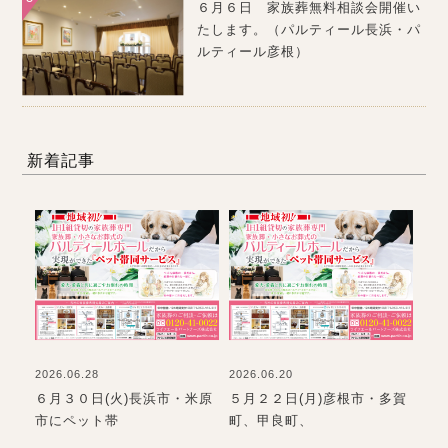
６月６日 家族葬無料相談会開催い
たします。（パルティール長浜・パ
ルティール彦根）
新着記事
2026.06.28
2026.06.20
202
て
６月３０日(火)長浜市・米原
５月２２日(月)彦根市・多賀
お
市にペット帯
町、甲良町、
て