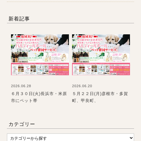
新着記事
2026.06.28
2026.06.20
202
て
６月３０日(火)長浜市・米原
５月２２日(月)彦根市・多賀
お
市にペット帯
町、甲良町、
て
カテゴリー