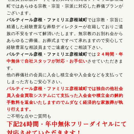
町ではあらゆる宗教・宗旨・宗派に対応した葬儀プランが
ございます。
パルティール彦根・ファミリエ彦根城町
では宗教・宗旨に
精通した経験豊富な葬祭ディレクターが在籍しておりご遺
族の不安をすべて解消いたします。無宗教のお別れ会から
あらゆるご葬儀、お葬式まですべて承れますので安心して
経験豊富な相談員までご遠慮なくご相談下さい。
パルティール彦根・ファミリエ彦根城町
では
２４時間・年
中無休
で
自社スタッフが対応・お手伝い
させていただきま
す。
他の葬儀社の会員に入会し積立金や入会金などを支払って
しまった方もご安心下さい。
パルティール彦根・ファミリエ彦根城町では独自の他社会
員入会金買取システムにて支払った入会金や積立金の解約
手数料を返金いたしますのでムダなく経済的な家族葬が執
り行えます。
ご不明な点やご質問も
下記24時間・年中無休フリーダイヤルにて
対応させていただきます！