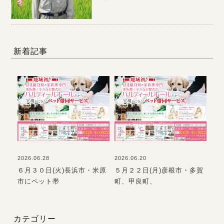
新着記事
2026.06.28
2026.06.20
202
て
６月３０日(火)長浜市・米原
５月２２日(月)彦根市・多賀
お
市にペット帯
町、甲良町、
て
カテゴリー