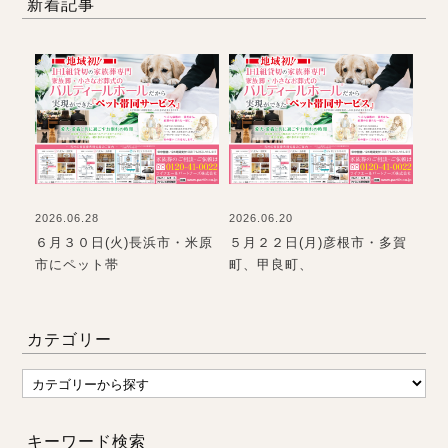
新着記事
2026.06.28
2026.06.20
202
て
６月３０日(火)長浜市・米原
５月２２日(月)彦根市・多賀
お
市にペット帯
町、甲良町、
て
カテゴリー
キーワード検索