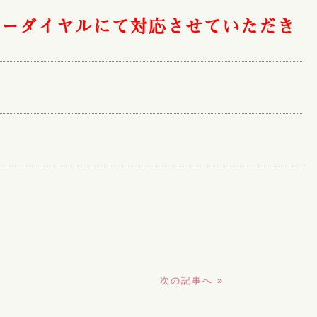
リーダイヤルにて対応させていただき
次の記事へ »
2026.05.15
2026.08.01
５月１８日(月)彦根市・多賀
ペットの葬儀参列につ