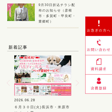
9月30日折込チラシ配
布のお知らせ（彦根
市・多賀町・甲良町・
豊郷町）
お急ぎの方へ
新着記事
お問い合わせ
資料請求
会員登録
2026.06.28
2026.06.20
いて
６月３０日(火)長浜市・米原市
５月２２日(月)彦根市