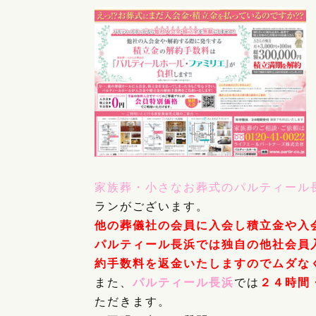
家族葬・小さなお葬式のパルティール
ランがございます。
他の葬儀社の会員に入会し積立金や入
パルティール長浜では独自の他社会員
約手数料を返金いたしますのでムダな
また、
パルティール長浜
では
２４時間
ただきます。