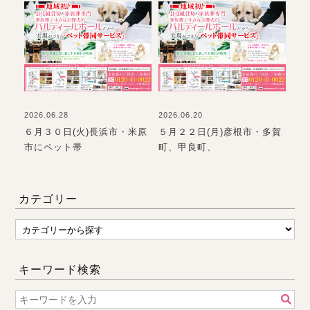
2026.06.28
2026.06.20
202
て
６月３０日(火)長浜市・米原
５月２２日(月)彦根市・多賀
お
市にペット帯
町、甲良町、
て
カテゴリー
キーワード検索