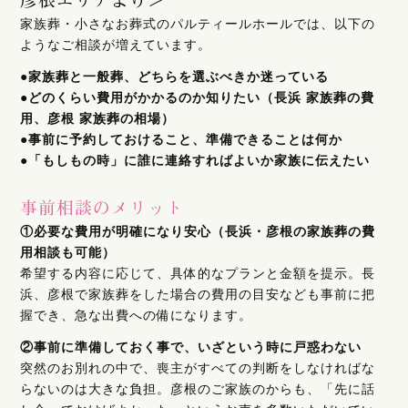
家族葬・小さなお葬式のパルティールホールでは、以下の
ようなご相談が増えています。
●家族葬と一般葬、どちらを選ぶべきか迷っている
●どのくらい費用がかかるのか知りたい（長浜 家族葬の費
用、彦根 家族葬の相場）
●事前に予約しておけること、準備できることは何か
●「もしもの時」に誰に連絡すればよいか家族に伝えたい
事前相談のメリット
①必要な費用が明確になり安心（長浜・彦根の家族葬の費
用相談も可能）
希望する内容に応じて、具体的なプランと金額を提示。長
浜、彦根で家族葬をした場合の費用の目安なども事前に把
握でき、急な出費への備になります。
②事前に準備しておく事で、いざという時に戸惑わない
突然のお別れの中で、喪主がすべての判断をしなければな
らないのは大きな負担。彦根のご家族のからも、「先に話