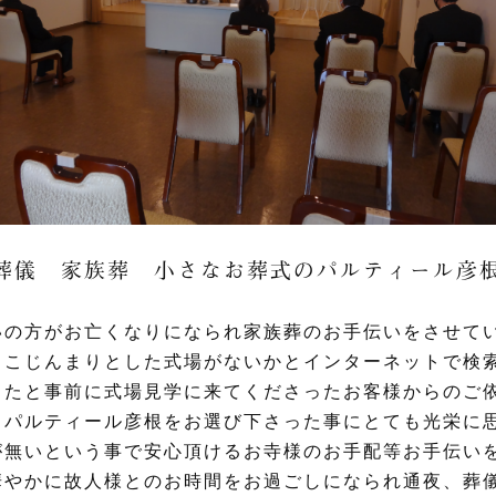
葬儀 家族葬 小さなお葬式のパルティール彦
いの方がお亡くなりになられ家族葬のお手伝いをさせて
るこじんまりとした式場がないかとインターネットで検
ったと事前に式場見学に来てくださったお客様からのご
らパルティール彦根をお選び下さった事にとても光栄に
が無いという事で安心頂けるお寺様のお手配等お手伝い
華やかに故人様とのお時間をお過ごしになられ通夜、葬