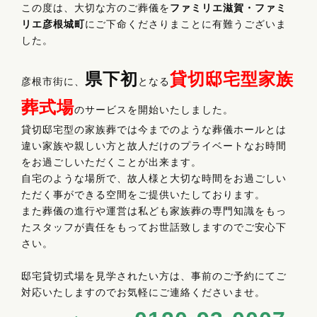
この度は、大切な方のご葬儀を
ファミリエ滋賀・ファミ
リエ彦根城町
にご下命くださりまことに有難うございま
した。
県下初
貸切邸宅型家族
彦根市街に、
となる
葬式場
のサービスを開始いたしました。
貸切邸宅型の家族葬では今までのような葬儀ホールとは
違い家族や親しい方と故人だけのプライベートなお時間
をお過ごしいただくことが出来ます。
自宅のような場所で、故人様と大切な時間をお過ごしい
ただく事ができる空間をご提供いたしております。
また葬儀の進行や運営は私ども家族葬の専門知識をもっ
たスタッフが責任をもってお世話致しますのでご安心下
さい。
邸宅貸切式場を見学されたい方は、事前のご予約にてご
対応いたしますのでお気軽にご連絡くださいませ。