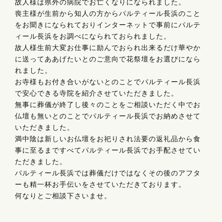
故人様は県外の病院でお亡くなりになられました。
喪主様が生前から知人の方からパルティール長浜のこと
をお聞きになられておりインターネットで事前にパルテ
ィール長浜をお調べになられておられました。
故人様生前大変お仕事に励んでおられ出来るだけ華やか
に送ってああげたいとのご意向で花祭壇をお選びになら
れました。
お寺様もお付き合いがないとのことでパルティール長浜
で安心できる寺院を紹介させていただきました。
無事に葬儀が終了し後々のことをご相談いただく中でお
仏壇も無いとのことでパルティール長浜でお納めさせて
いただきました。
満中陰は新しいお仏壇をお祀りされ法要の返礼品から食
事に至るまですべてパルティール長浜でお手配させてい
ただきました。
パルティール長浜では葬儀だけではなくその後のアフタ
ーも精一杯お手伝いをさせていただきております。
何なりとご相談下さいませ。