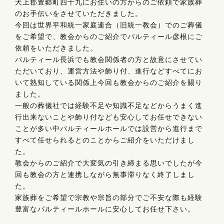
犬上郡豊郷町四十九にお住いの方からのご依頼で家族葬
のお手伝いをさせていただきました。
今回は世界平和統一家庭連合（旧統一教会）でのご葬儀
をご希望で、教会からのご紹介でパルティール彦根にご
依頼をいただきました。
パルティール長浜でも教会関係者の方と故意にさせてい
ただいており、運営方法や飾り付、進行などすべてにお
いて熟知している関係上今回も教会からのご紹介を賜り
ました。
一般の葬儀社では経験不足や知識不足などからうまく進
行出来ないことや飾り付なども安心してお任せできない
ことが多い中パルティールホールでは設営から進行まで
すべて任せられるとのことからご紹介をいただけまし
た。
教会からのご紹介で大変気の引き締まる思いでしたが今
回も教会の方と連携しながら無事滞りなく終了しまし
た。
家族葬をご希望で宗教や宗旨の部分でご不安な際も経験
豊富なパルティールホールに安心してお任せ下さい。