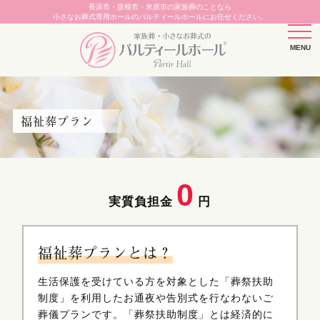
長浜市・彦根市・米原市の家族葬のことなら
小さなお葬式専用ホールのパルティールホールにお任せください。
福祉葬プラン
0
実質負担金
円
福祉葬プランとは？
生活保護を受けている方を対象とした「葬祭扶助
制度」を利用したお通夜や告別式を行なわないご
葬儀プランです。「葬祭扶助制度」とは経済的に