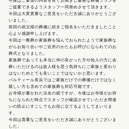
今後はご要望の内容を良くお聞きし最善な葬儀プランを
ご提案できるようスタッフ一同努めさせて頂きます。
今回は大変貴重なご意見をいただき誠にありがとうござ
いました。
前回の叔父様の葬儀に続きご指名をいただきましたこと
心より感謝申し上げます。
今回は一般葬か家族葬を悩んでおられたようで家族葬な
がらお知り合いやご近所のかたもお呼びになられてのお
葬式となりました。
家族葬であっても本当に仲の良かった方や知人の方に会
葬いただけるのは故人様を思う気持ちにご家族と変わり
はないためとても良いことではないかと思います。
パルティール長浜ではご家族だけでの葬儀だけではなく
親しい方も含めての家族葬も対応可能です。
お寺様が書かれた法名の紙ですが、今後はお寺様がお持
ちになられた時点でスタッフが確認させていただき間違
いの防止にすこしでもお役に立てるようしてまいりま
す。
今回は貴重なご意見をいただき誠にありがとうございま
した。