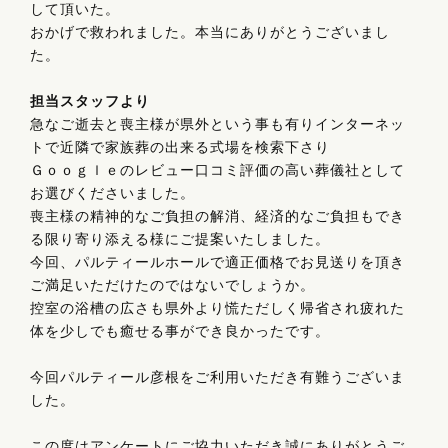
して頂いた。
おかげで救われました。本当にありがとうございまし
た。
担当スタッフより
急なご逝去と喪主様が県外という事も有りインターネッ
トで近隣で家族葬の出来る式場を検索下さり
Ｇｏｏｇｌｅのレビュー口コミ評価の高い葬儀社として
お選びくださいました。
喪主様の精神的なご負担の解消、経済的なご負担もでき
る限り寄り添える様にご提案いたしました。
今回、パルティールホールで適正価格でお見送りを頂き
ご満足いただけたのではないでしょうか。
控室の浴槽の広さも県外より慌ただしく帰省され疲れた
体を少しでも癒せる事ができ良かったです。
今回パルティール彦根をご利用いただき有難うございま
した。
この度はアンケートにご協力いただき誠にありがとうご