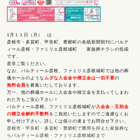
1月１１日（月） は
彦根市・多賀町、甲良町、豊郷町の各紙新聞朝刊にパルテ
ィール彦根・ファミリエ彦根城町 家族葬チラシの投函
です。
是非ご覧ください。
なお、パルティール彦根、ファミリエ彦根城町では他の葬
儀ホールのような
ムダな入会金や積立金は一切不要
の
無料会員
を募集いたしております。
万一、他の葬儀ホールに入会金や積立金を支払ってしまわ
れた方もご安心下さい！
パルティール彦根、ファミリエ彦根城町が
入会金・互助会
の積立金解約手数料
をご負担いたしますのでご遠慮なくお
申し付け下さい。詳しくは係りの者までお問合せ下さい。
彦根市・甲良町・多賀町・豊郷町で費用を抑えた家族葬な
らパルティール彦根・ファミリエ彦根城町まで