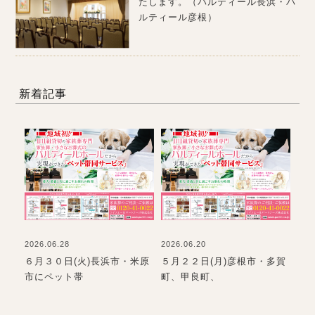
たします。（パルティール長浜・パ
ルティール彦根）
新着記事
2026.06.28
2026.06.20
202
て
６月３０日(火)長浜市・米原
５月２２日(月)彦根市・多賀
お
市にペット帯
町、甲良町、
て